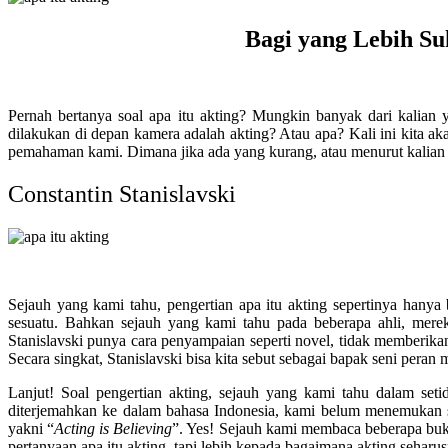
Bagi yang Lebih S
Pernah bertanya soal apa itu akting? Mungkin banyak dari kalian 
dilakukan di depan kamera adalah akting? Atau apa? Kali ini kita a
pemahaman kami. Dimana jika ada yang kurang, atau menurut kalian
Constantin Stanislavski
Sejauh yang kami tahu, pengertian apa itu akting sepertinya hanya 
sesuatu. Bahkan sejauh yang kami tahu pada beberapa ahli, merek
Stanislavski punya cara penyampaian seperti novel, tidak memberikan p
Secara singkat, Stanislavski bisa kita sebut sebagai bapak seni peran
Lanjut! Soal pengertian akting, sejauh yang kami tahu dalam se
diterjemahkan ke dalam bahasa Indonesia, kami belum menemukan se
yakni “
Acting is Believing
”. Yes! Sejauh kami membaca beberapa buku
pertanyaan apa itu akting, tapi lebih kepada bagaimana akting seharu