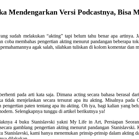
uka Mendengarkan Versi Podcastnya, Bisa
yang sudah melakukan “akting” tapi belum tahu benar apa artinya. Ja
kan coba membahas pengertian akting menurut pandangan beberapa toko
 pemahamannya agak salah, silahkan tuliskan di kolom komentar dan 
berhenti pada arti kata saja. Dimana acting secara bahasa berasal dar
a tidak menjelaskan secara tersurat apa itu akting. Misalnya pada
engertian paten tentang apa itu akting. Oh iya, bagi kalian yang belum 
 modern. Selengkapnya tunggu di artikel berikutnya ya!
tidaknya 4 buku Stanislavski yakni My Life in Art, Persiapan Se
cara gamblang pengertian akting menurut pandangan Stanislavski. Kec
 Stanislavski, kami hanya menemukan prinsip-prinsip dalam akting da
snya dilakukan.