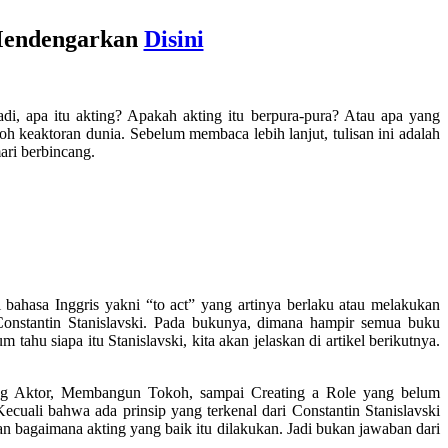
 Mendengarkan
Disini
di, apa itu akting? Apakah akting itu berpura-pura? Atau apa yang
h keaktoran dunia. Sebelum membaca lebih lanjut, tulisan ini adalah
mari berbincang.
i bahasa Inggris yakni “to act” yang artinya berlaku atau melakukan
 Constantin Stanislavski. Pada bukunya, dimana hampir semua buku
tahu siapa itu Stanislavski, kita akan jelaskan di artikel berikutnya.
orang Aktor, Membangun Tokoh, sampai Creating a Role yang belum
uali bahwa ada prinsip yang terkenal dari Constantin Stanislavski
n bagaimana akting yang baik itu dilakukan. Jadi bukan jawaban dari