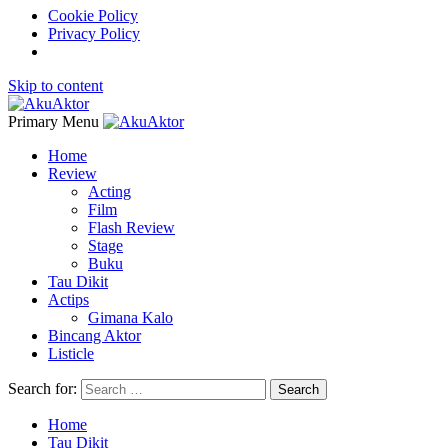
Cookie Policy
Privacy Policy
Skip to content
Primary Menu
Home
Review
Acting
Film
Flash Review
Stage
Buku
Tau Dikit
Actips
Gimana Kalo
Bincang Aktor
Listicle
Search for:
Home
Tau Dikit