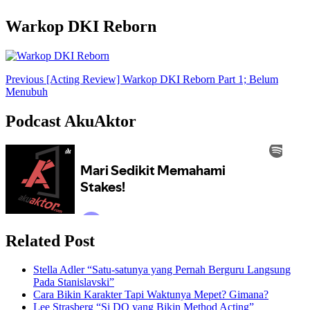
Warkop DKI Reborn
Previous
[Acting Review] Warkop DKI Reborn Part 1; Belum
Menubuh
Podcast AkuAktor
Related Post
Stella Adler “Satu-satunya yang Pernah Berguru Langsung
Pada Stanislavski”
Cara Bikin Karakter Tapi Waktunya Mepet? Gimana?
Lee Strasberg “Si DO yang Bikin Method Acting”