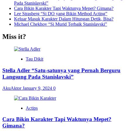
Pada Stanislavski”
Cara Bikin Karakter Tapi Waktunya Mepet? Gimana?
Lee Strasberg “Si DO yang Bikin Method Acting”
Keluar Masuk Karakter Dalam Hitungan Detik, Bisa?
Michael Chekhov “Si Murid Terbaik Stanislavski”
Miss it?
Tau Dikit
Stella Adler “Satu-satunya yang Pernah Berguru
Langsung Pada Stanislavski”
AkuAktor
January 9, 2024
0
Actips
Cara Bikin Karakter Tapi Waktunya Mepet?
Gimana?