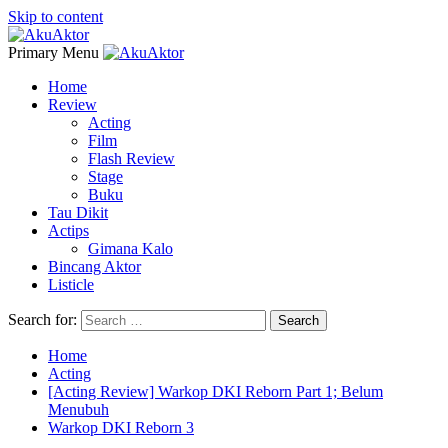
Skip to content
Primary Menu
Home
Review
Acting
Film
Flash Review
Stage
Buku
Tau Dikit
Actips
Gimana Kalo
Bincang Aktor
Listicle
Search for:
Home
Acting
[Acting Review] Warkop DKI Reborn Part 1; Belum
Menubuh
Warkop DKI Reborn 3