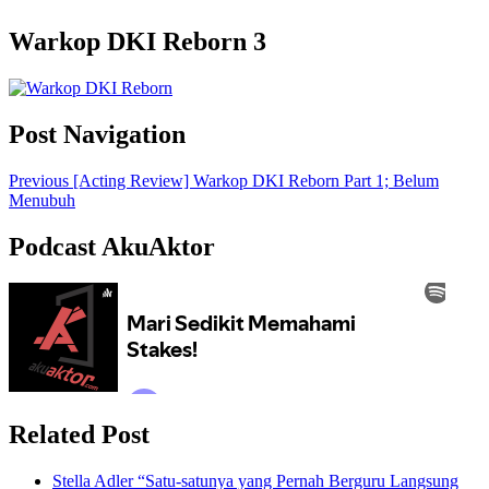
Warkop DKI Reborn 3
Post Navigation
Previous
[Acting Review] Warkop DKI Reborn Part 1; Belum
Menubuh
Podcast AkuAktor
Related Post
Stella Adler “Satu-satunya yang Pernah Berguru Langsung