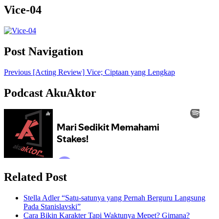
Vice-04
Post Navigation
Previous
[Acting Review] Vice; Ciptaan yang Lengkap
Podcast AkuAktor
Related Post
Stella Adler “Satu-satunya yang Pernah Berguru Langsung
Pada Stanislavski”
Cara Bikin Karakter Tapi Waktunya Mepet? Gimana?