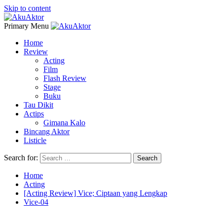
Skip to content
Primary Menu
Home
Review
Acting
Film
Flash Review
Stage
Buku
Tau Dikit
Actips
Gimana Kalo
Bincang Aktor
Listicle
Search for:
Home
Acting
[Acting Review] Vice; Ciptaan yang Lengkap
Vice-04