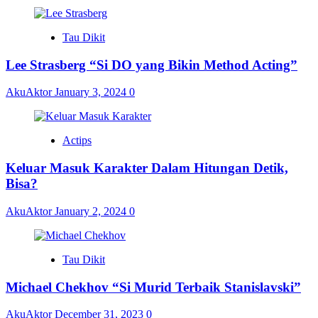
Tau Dikit
Lee Strasberg “Si DO yang Bikin Method Acting”
AkuAktor
January 3, 2024
0
Actips
Keluar Masuk Karakter Dalam Hitungan Detik,
Bisa?
AkuAktor
January 2, 2024
0
Tau Dikit
Michael Chekhov “Si Murid Terbaik Stanislavski”
AkuAktor
December 31, 2023
0