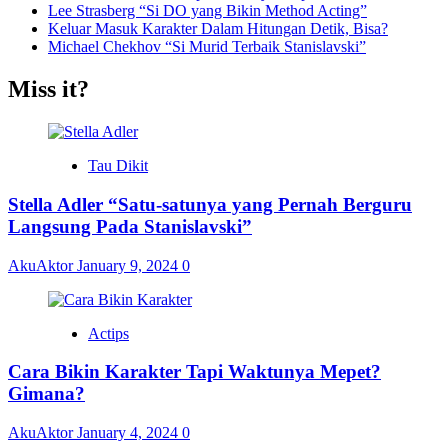
Lee Strasberg “Si DO yang Bikin Method Acting”
Keluar Masuk Karakter Dalam Hitungan Detik, Bisa?
Michael Chekhov “Si Murid Terbaik Stanislavski”
Miss it?
Tau Dikit
Stella Adler “Satu-satunya yang Pernah Berguru
Langsung Pada Stanislavski”
AkuAktor
January 9, 2024
0
Actips
Cara Bikin Karakter Tapi Waktunya Mepet?
Gimana?
AkuAktor
January 4, 2024
0