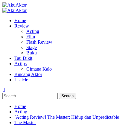
Skip
to
Primary
content
Menu
Home
Review
Acting
Film
Flash Review
Stage
Buku
Tau Dikit
Actips
Gimana Kalo
Bincang Aktor
Listicle
Search
for:
Home
Acting
[Acting Review] The Master; Hidup dan Unpredictable
The Master