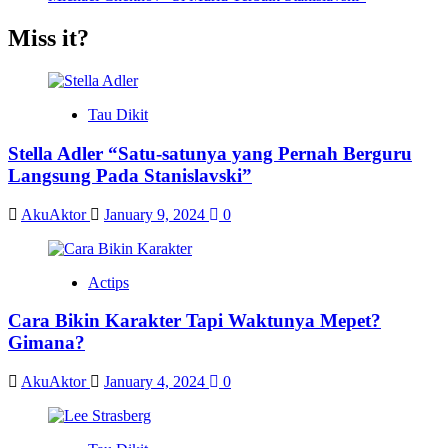
Miss it?
Tau Dikit
Stella Adler “Satu-satunya yang Pernah Berguru
Langsung Pada Stanislavski”
AkuAktor
January 9, 2024
0
Actips
Cara Bikin Karakter Tapi Waktunya Mepet?
Gimana?
AkuAktor
January 4, 2024
0