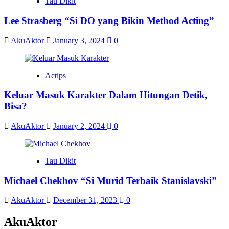
Tau Dikit
Lee Strasberg “Si DO yang Bikin Method Acting”
AkuAktor
January 3, 2024
0
Actips
Keluar Masuk Karakter Dalam Hitungan Detik,
Bisa?
AkuAktor
January 2, 2024
0
Tau Dikit
Michael Chekhov “Si Murid Terbaik Stanislavski”
AkuAktor
December 31, 2023
0
AkuAktor