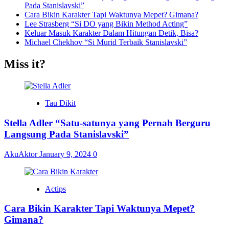
Pada Stanislavski”
Cara Bikin Karakter Tapi Waktunya Mepet? Gimana?
Lee Strasberg “Si DO yang Bikin Method Acting”
Keluar Masuk Karakter Dalam Hitungan Detik, Bisa?
Michael Chekhov “Si Murid Terbaik Stanislavski”
Miss it?
Tau Dikit
Stella Adler “Satu-satunya yang Pernah Berguru
Langsung Pada Stanislavski”
AkuAktor
January 9, 2024
0
Actips
Cara Bikin Karakter Tapi Waktunya Mepet?
Gimana?