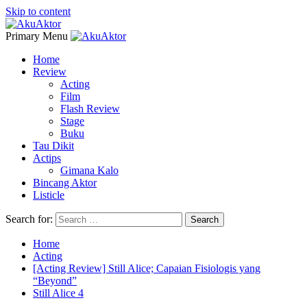
Skip to content
Primary Menu
Home
Review
Acting
Film
Flash Review
Stage
Buku
Tau Dikit
Actips
Gimana Kalo
Bincang Aktor
Listicle
Search for:
Home
Acting
[Acting Review] Still Alice; Capaian Fisiologis yang
“Beyond”
Still Alice 4