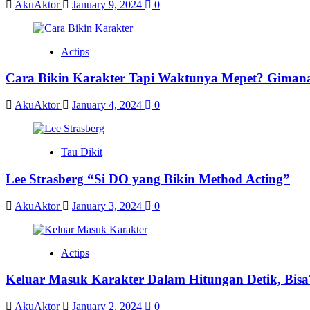
AkuAktor
January 9, 2024
0
Actips
Cara Bikin Karakter Tapi Waktunya Mepet? Giman
AkuAktor
January 4, 2024
0
Tau Dikit
Lee Strasberg “Si DO yang Bikin Method Acting”
AkuAktor
January 3, 2024
0
Actips
Keluar Masuk Karakter Dalam Hitungan Detik, Bisa
AkuAktor
January 2, 2024
0