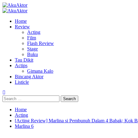
Skip
to
Primary
content
Menu
Home
Review
Acting
Film
Flash Review
Stage
Buku
Tau Dikit
Actips
Gimana Kalo
Bincang Aktor
Listicle
Search
for:
Home
Acting
[Acting Review] Marlina si Pembunuh Dalam 4 Babak; Kok B
Marlina 6