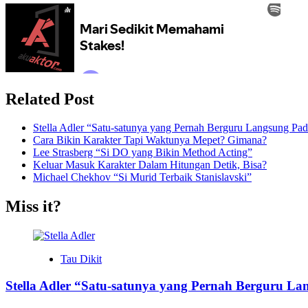
Related Post
Stella Adler “Satu-satunya yang Pernah Berguru Langsung Pada
Cara Bikin Karakter Tapi Waktunya Mepet? Gimana?
Lee Strasberg “Si DO yang Bikin Method Acting”
Keluar Masuk Karakter Dalam Hitungan Detik, Bisa?
Michael Chekhov “Si Murid Terbaik Stanislavski”
Miss it?
Tau Dikit
Stella Adler “Satu-satunya yang Pernah Berguru La