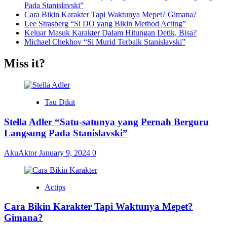
Pada Stanislavski”
Cara Bikin Karakter Tapi Waktunya Mepet? Gimana?
Lee Strasberg “Si DO yang Bikin Method Acting”
Keluar Masuk Karakter Dalam Hitungan Detik, Bisa?
Michael Chekhov “Si Murid Terbaik Stanislavski”
Miss it?
Tau Dikit
Stella Adler “Satu-satunya yang Pernah Berguru
Langsung Pada Stanislavski”
AkuAktor
January 9, 2024
0
Actips
Cara Bikin Karakter Tapi Waktunya Mepet?
Gimana?