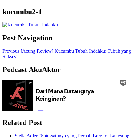
kucumbu2-1
Post Navigation
Previous
[Acting Review] Kucumbu Tubuh Indahku: Tubuh yang
Sukses!
Podcast AkuAktor
Related Post
Stella Adler “Satu-satunya yang Pernah Berguru Langsung