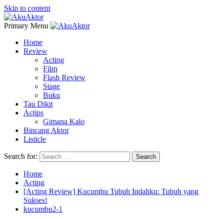
Skip to content
Primary Menu
Home
Review
Acting
Film
Flash Review
Stage
Buku
Tau Dikit
Actips
Gimana Kalo
Bincang Aktor
Listicle
Search for:
Home
Acting
[Acting Review] Kucumbu Tubuh Indahku: Tubuh yang
Sukses!
kucumbu2-1