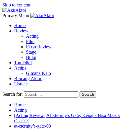
Skip to content
Primary Menu
Home
Review
Acting
Film
Flash Review
Stage
Buku
Tau Dikit
Actips
Gimana Kalo
Bincang Aktor
Listicle
Search for:
Home
Acting
[Acting Review] At Eternity’s Gate; Kenapa Bisa Masuk
Oscar!?
at-eternity’s-gate-03