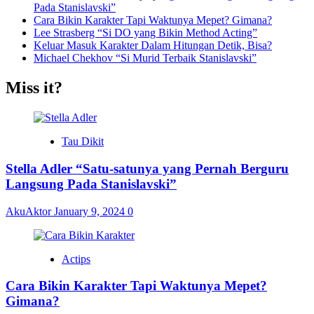
Pada Stanislavski”
Cara Bikin Karakter Tapi Waktunya Mepet? Gimana?
Lee Strasberg “Si DO yang Bikin Method Acting”
Keluar Masuk Karakter Dalam Hitungan Detik, Bisa?
Michael Chekhov “Si Murid Terbaik Stanislavski”
Miss it?
Tau Dikit
Stella Adler “Satu-satunya yang Pernah Berguru
Langsung Pada Stanislavski”
AkuAktor
January 9, 2024
0
Actips
Cara Bikin Karakter Tapi Waktunya Mepet?
Gimana?