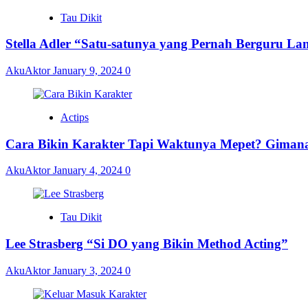
Tau Dikit
Stella Adler “Satu-satunya yang Pernah Berguru La
AkuAktor
January 9, 2024
0
Actips
Cara Bikin Karakter Tapi Waktunya Mepet? Giman
AkuAktor
January 4, 2024
0
Tau Dikit
Lee Strasberg “Si DO yang Bikin Method Acting”
AkuAktor
January 3, 2024
0