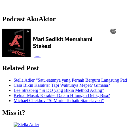
Podcast AkuAktor
Related Post
Stella Adler “Satu-satunya yang Pernah Berguru Langsung Pada
Cara Bikin Karakter Tapi Waktunya Mepet? Gimana?
Lee Strasberg “Si DO yang Bikin Method Acting”
Keluar Masuk Karakter Dalam Hitungan Detik, Bisa?
Michael Chekhov “Si Murid Terbaik Stanislavski”
Miss it?