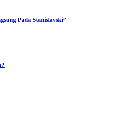
ngsung Pada Stanislavski”
a?