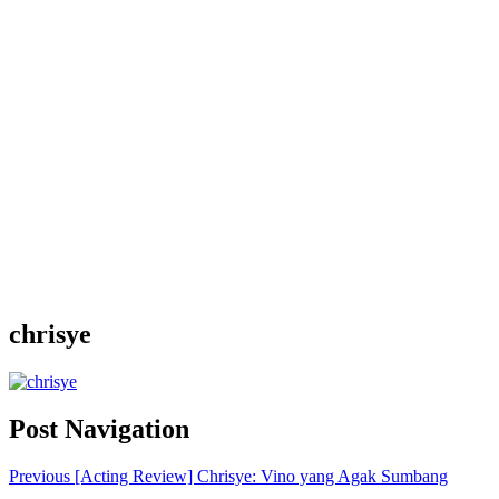
chrisye
Post Navigation
Previous
[Acting Review] Chrisye: Vino yang Agak Sumbang