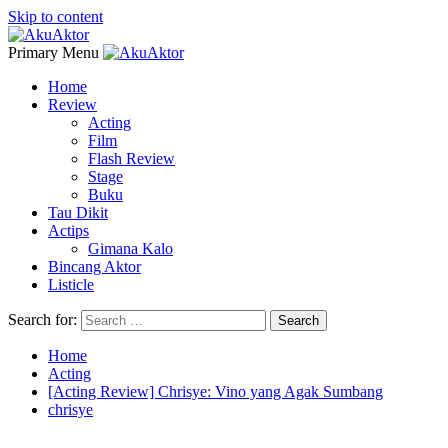
Skip to content
Primary Menu
Home
Review
Acting
Film
Flash Review
Stage
Buku
Tau Dikit
Actips
Gimana Kalo
Bincang Aktor
Listicle
Search for:
Home
Acting
[Acting Review] Chrisye: Vino yang Agak Sumbang
chrisye