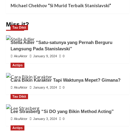
Michael Chekhov “Si Murid Terbaik Stanislavski”
Miss it?
Tau Dikit
Stella Adler “Satu-satunya yang Pernah Berguru
Langsung Pada Stanislavski”
AkuAktor
January 9, 2024
0
Actips
Cara Bikin Karakter Tapi Waktunya Mepet? Gimana?
AkuAktor
January 4, 2024
0
Tau Dikit
Lee Strasberg “Si DO yang Bikin Method Acting”
AkuAktor
January 3, 2024
0
Actips