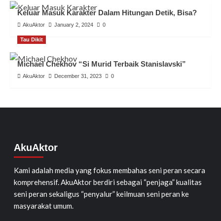
Keluar Masuk Karakter Dalam Hitungan Detik, Bisa?
AkuAktor
January 2, 2024
0
Tau Dikit
Michael Chekhov “Si Murid Terbaik Stanislavski”
AkuAktor
December 31, 2023
0
AkuAktor
Kami adalah media yang fokus membahas seni peran secara
komprehensif. AkuAktor berdiri sebagai “penjaga” kualitas
seni peran sekaligus “penyalur” keilmuan seni peran ke
masyarakat umum.