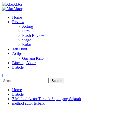
Skip
to
Primary
content
Menu
Home
Review
Acting
Film
Flash Review
Stage
Buku
Tau Dikit
Actips
Gimana Kalo
Bincang Aktor
Listicle
Search
for:
Home
Listicle
7 Method Actor Terbaik Sepanjang Sejarah
method actor terbaik