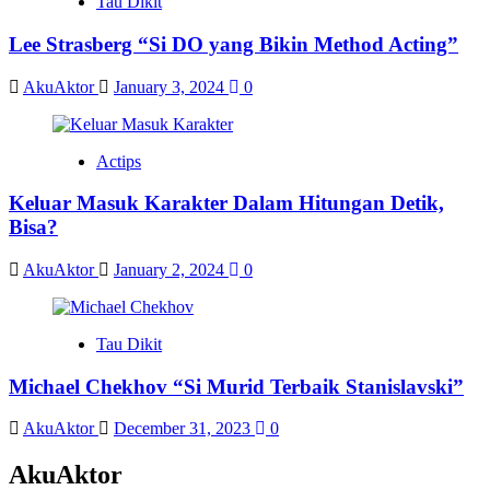
Tau Dikit
Lee Strasberg “Si DO yang Bikin Method Acting”
AkuAktor
January 3, 2024
0
Actips
Keluar Masuk Karakter Dalam Hitungan Detik,
Bisa?
AkuAktor
January 2, 2024
0
Tau Dikit
Michael Chekhov “Si Murid Terbaik Stanislavski”
AkuAktor
December 31, 2023
0
AkuAktor