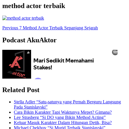
method actor terbaik
Post
Previous
7 Method Actor Terbaik Sepanjang Sejarah
Navigation
Podcast AkuAktor
Related Post
Stella Adler “Satu-satunya yang Pernah Berguru Langsung
Pada Stanislavski”
Cara Bikin Karakter Tapi Waktunya Mepet? Gimana?
Lee Strasberg “Si DO yang Bikin Method Acting”
Keluar Masuk Karakter Dalam Hitungan Detik, Bisa?
Michael Chekhov “Si Murid Terbaik Stanislavski”