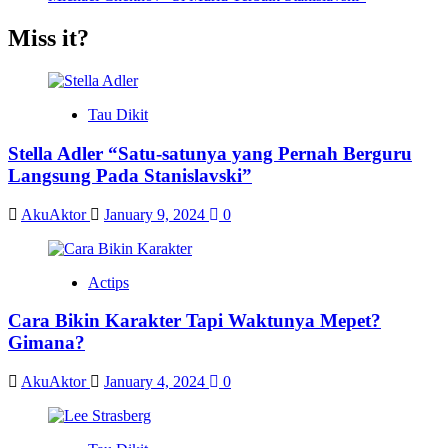
Miss it?
Tau Dikit
Stella Adler “Satu-satunya yang Pernah Berguru
Langsung Pada Stanislavski”
AkuAktor
January 9, 2024
0
Actips
Cara Bikin Karakter Tapi Waktunya Mepet?
Gimana?
AkuAktor
January 4, 2024
0