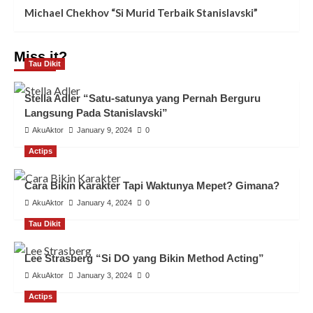
Michael Chekhov “Si Murid Terbaik Stanislavski”
Miss it?
Tau Dikit
Stella Adler “Satu-satunya yang Pernah Berguru
Langsung Pada Stanislavski”
AkuAktor
January 9, 2024
0
Actips
Cara Bikin Karakter Tapi Waktunya Mepet? Gimana?
AkuAktor
January 4, 2024
0
Tau Dikit
Lee Strasberg “Si DO yang Bikin Method Acting”
AkuAktor
January 3, 2024
0
Actips