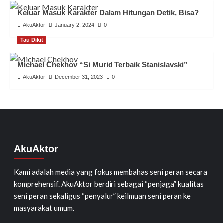
Keluar Masuk Karakter Dalam Hitungan Detik, Bisa?
AkuAktor
January 2, 2024
0
Tau Dikit
Michael Chekhov “Si Murid Terbaik Stanislavski”
AkuAktor
December 31, 2023
0
AkuAktor
Kami adalah media yang fokus membahas seni peran secara
komprehensif. AkuAktor berdiri sebagai “penjaga” kualitas
seni peran sekaligus “penyalur” keilmuan seni peran ke
masyarakat umum.