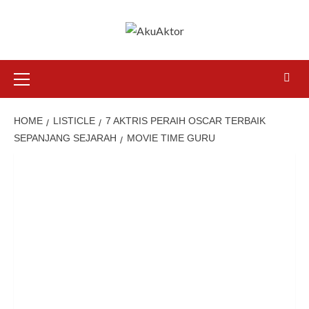
Skip
to
content
Primary
Menu
HOME
LISTICLE
7 AKTRIS PERAIH OSCAR TERBAIK
SEPANJANG SEJARAH
MOVIE TIME GURU