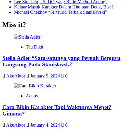
Lee Strasberg “Si DO yang Bikin Method Acting”
Keluar Masuk Karakter Dalam Hitungan Detik, Bisa?
Michael Chekhov “Si Murid Terbaik Stanislavski”
Miss it?
Tau Dikit
Stella Adler “Satu-satunya yang Pernah Berguru
Langsung Pada Stanislavski”
AkuAktor
January 9, 2024
0
Actips
Cara Bikin Karakter Tapi Waktunya Mepet?
Gimana?
AkuAktor
January 4, 2024
0