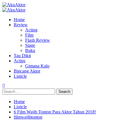
Skip
to
Primary
content
Menu
Home
Review
Acting
Film
Flash Review
Stage
Buku
Tau Dikit
Actips
Gimana Kalo
Bincang Aktor
Listicle
Search
for:
Home
Listicle
6 Film Wajib Tonton Para Aktor Tahun 2018!
filmwajibtonton