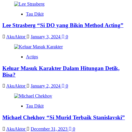
Tau Dikit
Lee Strasberg “Si DO yang Bikin Method Acting”
AkuAktor
January 3, 2024
0
Actips
Keluar Masuk Karakter Dalam Hitungan Detik,
Bisa?
AkuAktor
January 2, 2024
0
Tau Dikit
Michael Chekhov “Si Murid Terbaik Stanislavski”
AkuAktor
December 31, 2023
0