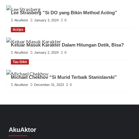
Lee Strasberg “Si DO yang Bikin Method Acting”
AkuAktor
January 3, 2024
0
Actips
Keluar Masuk Karakter Dalam Hitungan Detik, Bisa?
AkuAktor
January 2, 2024
0
Tau Dikit
Michael Chekhov “Si Murid Terbaik Stanislavski”
AkuAktor
December 31, 2023
0
AkuAktor