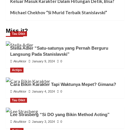
Keluar Masuk Karakter Dalam Hitungan Detik, Bisa?
Michael Chekhov “Si Murid Terbaik Stanislavski”
Miss it?
Tau Dikit
Stella Adler “Satu-satunya yang Pernah Berguru
Langsung Pada Stanislavski”
AkuAktor
January 9, 2024
0
Actips
Cara Bikin Karakter Tapi Waktunya Mepet? Gimana?
AkuAktor
January 4, 2024
0
Tau Dikit
Lee Strasberg “Si DO yang Bikin Method Acting”
AkuAktor
January 3, 2024
0