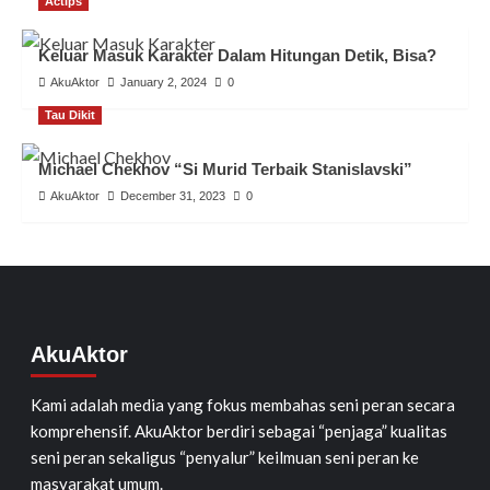
Actips
Keluar Masuk Karakter Dalam Hitungan Detik, Bisa?
AkuAktor
January 2, 2024
0
Tau Dikit
Michael Chekhov “Si Murid Terbaik Stanislavski”
AkuAktor
December 31, 2023
0
AkuAktor
Kami adalah media yang fokus membahas seni peran secara
komprehensif. AkuAktor berdiri sebagai “penjaga” kualitas
seni peran sekaligus “penyalur” keilmuan seni peran ke
masyarakat umum.