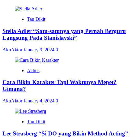
Tau Dikit
Stella Adler “Satu-satunya yang Pernah Berguru
Langsung Pada Stanislavski”
AkuAktor
January 9, 2024
0
Actips
Cara Bikin Karakter Tapi Waktunya Mepet?
Gimana?
AkuAktor
January 4, 2024
0
Tau Dikit
Lee Strasberg “Si DO yang Bikin Method Acting”