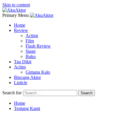
Skip to content
Primary Menu
Home
Review
Acting
Film
Flash Review
Stage
Buku
Tau Dikit
Actips
Gimana Kalo
Bincang Aktor
Listicle
Search for:
Home
Tentang Kami