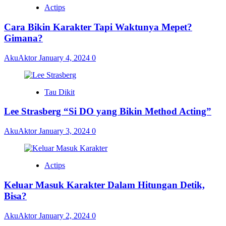
Actips
Cara Bikin Karakter Tapi Waktunya Mepet?
Gimana?
AkuAktor
January 4, 2024
0
Tau Dikit
Lee Strasberg “Si DO yang Bikin Method Acting”
AkuAktor
January 3, 2024
0
Actips
Keluar Masuk Karakter Dalam Hitungan Detik,
Bisa?
AkuAktor
January 2, 2024
0