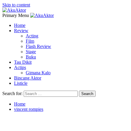
Skip to content
Primary Menu
Home
Review
Acting
Film
Flash Review
Stage
Buku
Tau Dikit
Actips
Gimana Kalo
Bincang Aktor
Listicle
Search for:
Home
vincent rompies