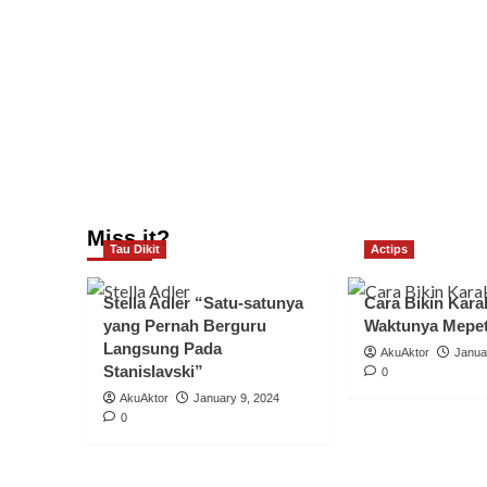
Miss it?
Tau Dikit
Actips
Stella Adler “Satu-satunya
Cara Bikin Karak
yang Pernah Berguru
Waktunya Mepe
Langsung Pada
AkuAktor
Janua
Stanislavski”
0
AkuAktor
January 9, 2024
0