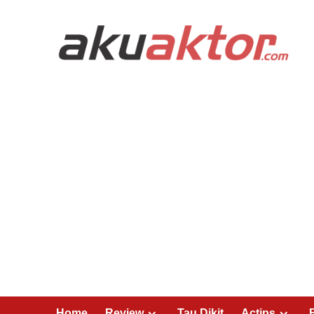
Home
Review
Tau Dikit
Actips