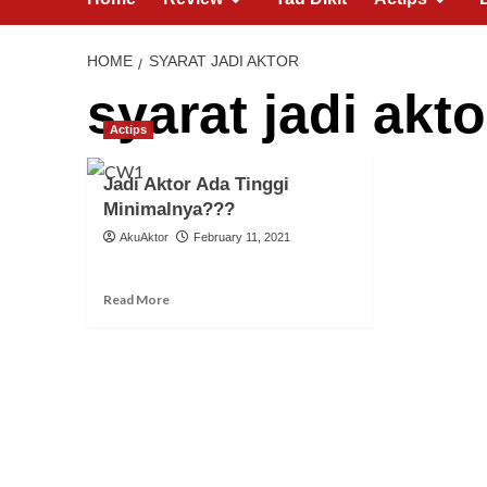
HOME
SYARAT JADI AKTOR
syarat jadi akto
Actips
Jadi Aktor Ada Tinggi
Minimalnya???
AkuAktor
February 11, 2021
Read More