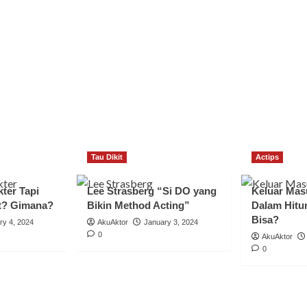
Tau Dikit
Actips
ter Tapi
Lee Strasberg “Si DO yang
Keluar Mas
t? Gimana?
Bikin Method Acting”
Dalam Hitu
Bisa?
ry 4, 2024
AkuAktor
January 3, 2024
0
AkuAktor
0