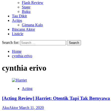
Flash Review
Stage
Buku
Tau Dikit
Actips
Gimana Kalo
Bincang Aktor
Listicle
Search for:
Home
cynthia erivo
cynthia erivo
Acting
[Acting Review] Harriet; Otentik Tapi Tak Bernyawa
AkuAktor
March 11, 2020