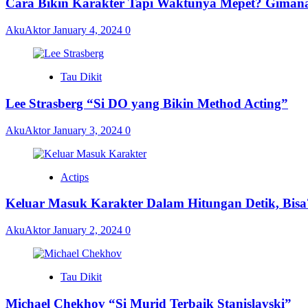
Cara Bikin Karakter Tapi Waktunya Mepet? Giman
AkuAktor
January 4, 2024
0
Tau Dikit
Lee Strasberg “Si DO yang Bikin Method Acting”
AkuAktor
January 3, 2024
0
Actips
Keluar Masuk Karakter Dalam Hitungan Detik, Bisa
AkuAktor
January 2, 2024
0
Tau Dikit
Michael Chekhov “Si Murid Terbaik Stanislavski”