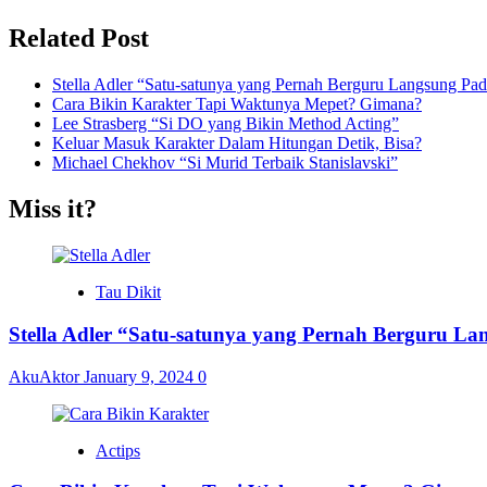
Related Post
Stella Adler “Satu-satunya yang Pernah Berguru Langsung Pada
Cara Bikin Karakter Tapi Waktunya Mepet? Gimana?
Lee Strasberg “Si DO yang Bikin Method Acting”
Keluar Masuk Karakter Dalam Hitungan Detik, Bisa?
Michael Chekhov “Si Murid Terbaik Stanislavski”
Miss it?
Tau Dikit
Stella Adler “Satu-satunya yang Pernah Berguru La
AkuAktor
January 9, 2024
0
Actips