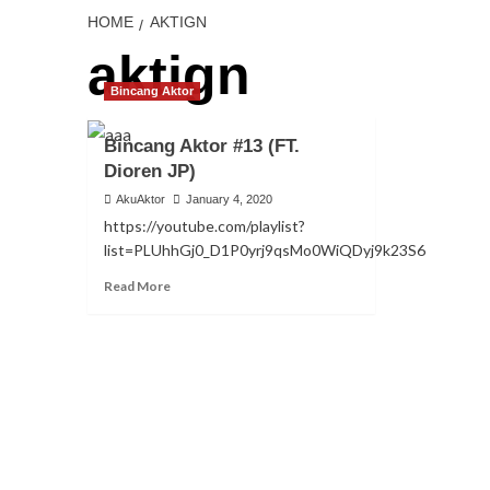
HOME
AKTIGN
aktign
Bincang Aktor
Bincang Aktor #13 (FT.
Dioren JP)
AkuAktor
January 4, 2020
https://youtube.com/playlist?
list=PLUhhGj0_D1P0yrj9qsMo0WiQDyj9k23S6
Read More