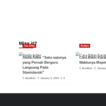
Miss it?
Tau Dikit
Actips
Stella Adler “Satu-satunya
Cara Bikin Karak
yang Pernah Berguru
Waktunya Mepe
Langsung Pada
AkuAktor
January
Stanislavski”
AkuAktor
January 9, 2024
0