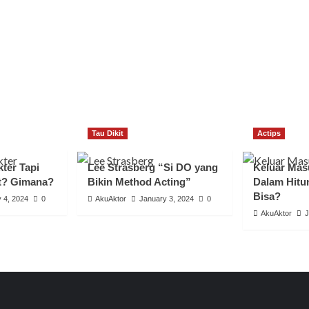
Tau Dikit
Actips
ter Tapi
Lee Strasberg “Si DO yang
Keluar Mas
t? Gimana?
Bikin Method Acting”
Dalam Hitu
Bisa?
 4, 2024
0
AkuAktor
January 3, 2024
0
AkuAktor
J