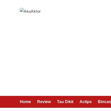
Home
Review
Tau Dikit
Actips
Bincan