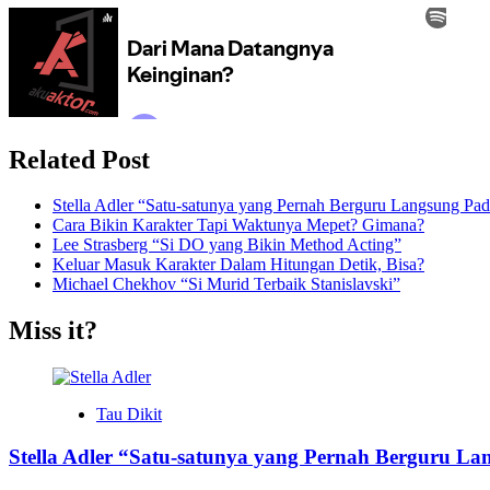
Related Post
Stella Adler “Satu-satunya yang Pernah Berguru Langsung Pada
Cara Bikin Karakter Tapi Waktunya Mepet? Gimana?
Lee Strasberg “Si DO yang Bikin Method Acting”
Keluar Masuk Karakter Dalam Hitungan Detik, Bisa?
Michael Chekhov “Si Murid Terbaik Stanislavski”
Miss it?
Tau Dikit
Stella Adler “Satu-satunya yang Pernah Berguru La