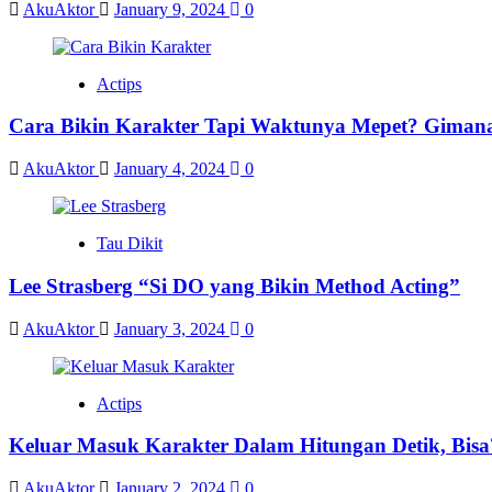
AkuAktor
January 9, 2024
0
Actips
Cara Bikin Karakter Tapi Waktunya Mepet? Giman
AkuAktor
January 4, 2024
0
Tau Dikit
Lee Strasberg “Si DO yang Bikin Method Acting”
AkuAktor
January 3, 2024
0
Actips
Keluar Masuk Karakter Dalam Hitungan Detik, Bisa
AkuAktor
January 2, 2024
0