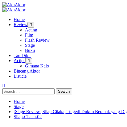
Skip
to
Primary
content
Menu
Home
Review
Acting
Film
Flash Review
Stage
Buku
Tau Dikit
Actips
Gimana Kalo
Bincang Aktor
Listicle
Search
for:
Home
Stage
[Stage Review] Silap Cilaka; Tragedi Dukun Beranak yang Di
Silap-Cilaka-02