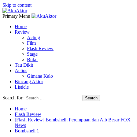
Skip to content
Primary Menu
Home
Review
Acting
Film
Flash Review
Stage
Buku
Tau Dikit
Actips
Gimana Kalo
Bincang Aktor
Listicle
Search for:
Home
Flash Review
[Flash Review] Bombshell; Perempuan dan Aib Besar FOX
News
Bombshell 1