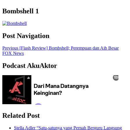
Bombshell 1
Post Navigation
Previous
[Flash Review] Bombshell; Perempuan dan Aib Besar
FOX News
Podcast AkuAktor
Related Post
Stella Adler “Satu-satunya yang Pernah Berguru Langsung