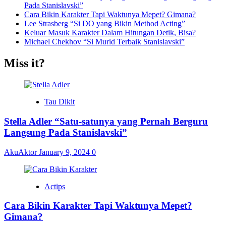
Pada Stanislavski”
Cara Bikin Karakter Tapi Waktunya Mepet? Gimana?
Lee Strasberg “Si DO yang Bikin Method Acting”
Keluar Masuk Karakter Dalam Hitungan Detik, Bisa?
Michael Chekhov “Si Murid Terbaik Stanislavski”
Miss it?
Tau Dikit
Stella Adler “Satu-satunya yang Pernah Berguru
Langsung Pada Stanislavski”
AkuAktor
January 9, 2024
0
Actips
Cara Bikin Karakter Tapi Waktunya Mepet?
Gimana?