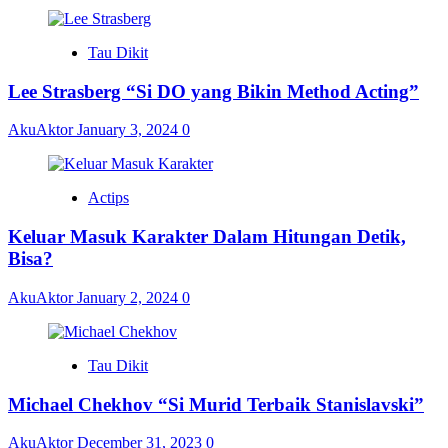
Tau Dikit
Lee Strasberg “Si DO yang Bikin Method Acting”
AkuAktor
January 3, 2024
0
Actips
Keluar Masuk Karakter Dalam Hitungan Detik,
Bisa?
AkuAktor
January 2, 2024
0
Tau Dikit
Michael Chekhov “Si Murid Terbaik Stanislavski”
AkuAktor
December 31, 2023
0