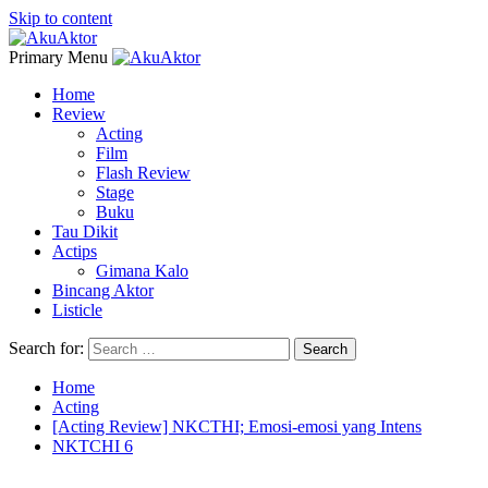
Skip to content
Primary Menu
Home
Review
Acting
Film
Flash Review
Stage
Buku
Tau Dikit
Actips
Gimana Kalo
Bincang Aktor
Listicle
Search for:
Home
Acting
[Acting Review] NKCTHI; Emosi-emosi yang Intens
NKTCHI 6