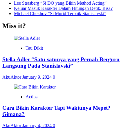
Lee Strasberg “Si DO yang Bikin Method Acting”
Keluar Masuk Karakter Dalam Hitungan Detik, Bisa?
Michael Chekhov “Si Murid Terbaik Stanislavski”
Miss it?
Tau Dikit
Stella Adler “Satu-satunya yang Pernah Berguru
Langsung Pada Stanislavski”
AkuAktor
January 9, 2024
0
Actips
Cara Bikin Karakter Tapi Waktunya Mepet?
Gimana?
AkuAktor
January 4, 2024
0