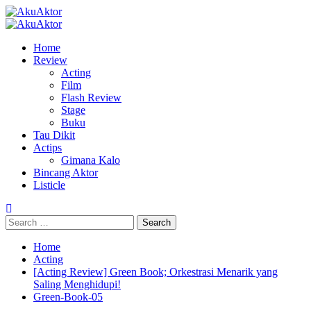
Skip
to
Primary
content
Menu
Home
Review
Acting
Film
Flash Review
Stage
Buku
Tau Dikit
Actips
Gimana Kalo
Bincang Aktor
Listicle
Search
for:
Home
Acting
[Acting Review] Green Book; Orkestrasi Menarik yang
Saling Menghidupi!
Green-Book-05