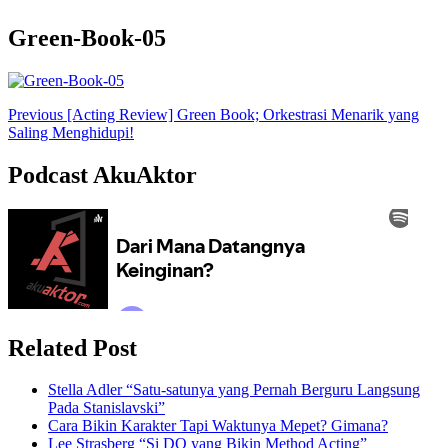
Green-Book-05
Post
Previous
[Acting Review] Green Book; Orkestrasi Menarik yang
Saling Menghidupi!
Navigation
Podcast AkuAktor
Related Post
Stella Adler “Satu-satunya yang Pernah Berguru Langsung
Pada Stanislavski”
Cara Bikin Karakter Tapi Waktunya Mepet? Gimana?
Lee Strasberg “Si DO yang Bikin Method Acting”